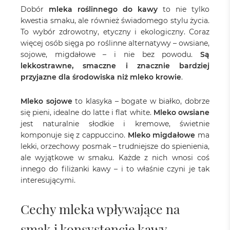
Dobór
mleka roślinnego do kawy
to nie tylko
kwestia smaku, ale również świadomego stylu życia.
To wybór zdrowotny, etyczny i ekologiczny. Coraz
więcej osób sięga po roślinne alternatywy – owsiane,
sojowe, migdałowe – i nie bez powodu.
Są
lekkostrawne, smaczne i znacznie bardziej
przyjazne dla środowiska niż mleko krowie
.
Mleko sojowe
to klasyka – bogate w białko, dobrze
się pieni, idealne do latte i flat white.
Mleko owsiane
jest naturalnie słodkie i kremowe, świetnie
komponuje się z cappuccino.
Mleko migdałowe
ma
lekki, orzechowy posmak – trudniejsze do spienienia,
ale wyjątkowe w smaku. Każde z nich wnosi coś
innego do filiżanki kawy – i to właśnie czyni je tak
interesującymi.
Cechy mleka wpływające na
smak i konsystencję kawy