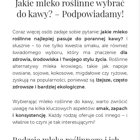
Jakie mleko roślinne wybrać
do kawy? – Podpowiadamy!
Coraz więcej osób zadaje sobie pytanie:
jakie mleko
roślinne najlepiej pasuje do porannej kawy?
I
słusznie – to nie tylko kwestia smaku, ale również
świadomego wyboru, który ma znaczenie
dla
zdrowia, środowiska i Twojego stylu życia
. Roślinne
alternatywy mleka krowiego, takie jak napoje
owsiane, sojowe, kokosowe, migdałowe czy ryżowe,
zyskują na popularności, ponieważ są
lżejsze, często
zdrowsze i bardziej ekologiczne
.
Wybierając mleko roślinne do kawy, warto zwrócić
uwagę na kilka kluczowych aspektów:
smak, zapach
i konsystencję
. Każdy rodzaj oferuje coś innego – i
właśnie to czyni je tak interesującymi!
Rodzaje mleka roślinnego i ich