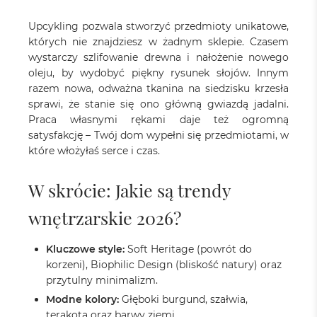
Upcykling pozwala stworzyć przedmioty unikatowe,
których nie znajdziesz w żadnym sklepie. Czasem
wystarczy szlifowanie drewna i nałożenie nowego
oleju, by wydobyć piękny rysunek słojów. Innym
razem nowa, odważna tkanina na siedzisku krzesła
sprawi, że stanie się ono główną gwiazdą jadalni.
Praca własnymi rękami daje też ogromną
satysfakcję – Twój dom wypełni się przedmiotami, w
które włożyłaś serce i czas.
W skrócie: Jakie są trendy
wnętrzarskie 2026?
Kluczowe style:
Soft Heritage (powrót do
korzeni), Biophilic Design (bliskość natury) oraz
przytulny minimalizm.
Modne kolory:
Głęboki burgund, szałwia,
terakota oraz barwy ziemi.