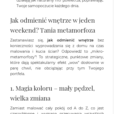
działają jak naturalny filtr powietrza, poprawiając
Twoje samopoczucie każdego dnia.
Jak odmienić wnętrze w jeden
weekend? Tania metamorfoza
Zastanawiasz się,
jak odmienić wnętrze
bez
konieczności wyprowadzania się z domu na czas
malowania i kucia ścian? Odpowiedź to „mikro-
metamorfozy”! To strategiczne, punktowe zmiany,
które dają spektakularny efekt „wow” dosłownie w
parę chwil, nie obciążając przy tym Twojego
portfela.
1. Magia koloru – mały pędzel,
wielka zmiana
Zamiast malować cały pokój od A do Z, co jest
czasochłonne i wymaga przesuwania wszystkich