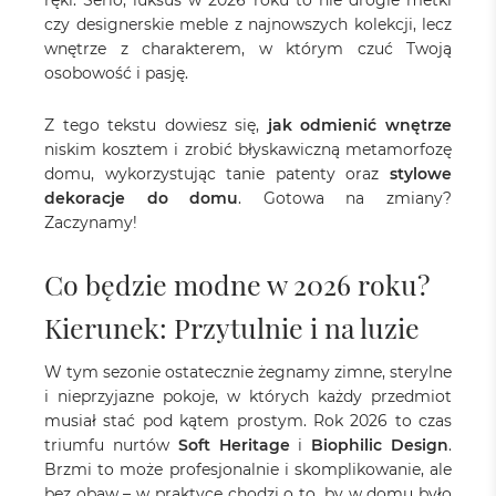
ręki. Serio, luksus w 2026 roku to nie drogie metki
czy designerskie meble z najnowszych kolekcji, lecz
wnętrze z charakterem, w którym czuć Twoją
osobowość i pasję.
Z tego tekstu dowiesz się,
jak odmienić wnętrze
niskim kosztem i zrobić błyskawiczną metamorfozę
domu, wykorzystując tanie patenty oraz
stylowe
dekoracje do domu
. Gotowa na zmiany?
Zaczynamy!
Co będzie modne w 2026 roku?
Kierunek: Przytulnie i na luzie
W tym sezonie ostatecznie żegnamy zimne, sterylne
i nieprzyjazne pokoje, w których każdy przedmiot
musiał stać pod kątem prostym. Rok 2026 to czas
triumfu nurtów
Soft Heritage
i
Biophilic Design
.
Brzmi to może profesjonalnie i skomplikowanie, ale
bez obaw – w praktyce chodzi o to, by w domu było