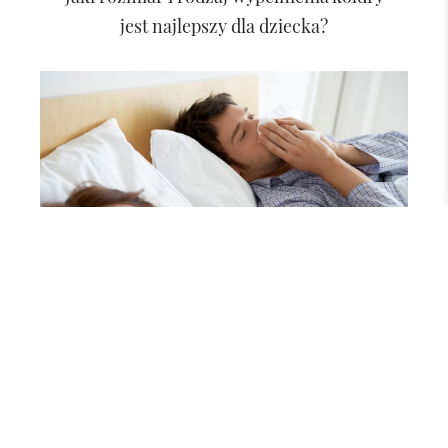
jest najlepszy dla dziecka?
DOM I WNĘTRZE
Sypialnia alergika – Jak dbać o kołdrę,
aby nie rozwijały się w niej roztocza?