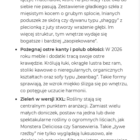
siebie nie pasują. Zestawienie gładkiego szkła z
mięsistym kocem o grubym splocie, lnianych
poduszek ze skórą czy dywanu typu „shaggy” z
plecionką z juty stworzy wrażenie głębi. Im
więcej struktur, tym wnętrze wydaje się
bogatsze i bardziej „zaopiekowane”.
Pożegnaj ostre kanty i polub obłości:
W 2026
roku meble i dodatki tracą swoje ostre
krawędzie. Królują łuki, okrągłe lustra bez ram,
stoliki kawowe o nieregularnych, organicznych
kształtach oraz sofy typu „beanbag”. Takie formy
sprawiają, że wzrok miękko ślizga się po wnętrzu,
co potęguje uczucie harmonii.
Zieleń w wersji XXL:
Rośliny stają się
centralnym punktem aranżacji. Zamiast wielu
małych doniczek, postaw na jedna lub dwie
spektakularne rośliny o ogromnych liściach, jak
Monstera Deliciosa czy Sansewieria. Takie „żywe
rzeźby” nie tylko wyglądają luksusowo, ale