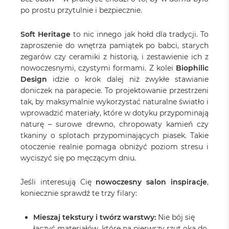
po prostu przytulnie i bezpiecznie.
Soft Heritage
to nic innego jak hołd dla tradycji. To
zaproszenie do wnętrza pamiątek po babci, starych
zegarów czy ceramiki z historią, i zestawienie ich z
nowoczesnymi, czystymi formami. Z kolei
Biophilic
Design
idzie o krok dalej niż zwykłe stawianie
doniczek na parapecie. To projektowanie przestrzeni
tak, by maksymalnie wykorzystać naturalne światło i
wprowadzić materiały, które w dotyku przypominają
naturę – surowe drewno, chropowaty kamień czy
tkaniny o splotach przypominających piasek. Takie
otoczenie realnie pomaga obniżyć poziom stresu i
wyciszyć się po męczącym dniu.
Jeśli interesują Cię
nowoczesny salon inspiracje
,
koniecznie sprawdź te trzy filary:
Mieszaj tekstury i twórz warstwy:
Nie bój się
łączyć materiałów, które na pierwszy rzut oka do