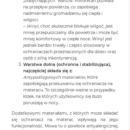
„oddychających” warstw. Poliuretan pozwala
na przepływ powietrza, co zapobiega
nadmiernemu gromadzeniu się ciepła i
wilgoci.
–
Winyl
, choć skutecznie blokuje wilgoć, jest
mniej przepuszczalny dla powietrza i może być
mniej komfortowy w ciepłe noce. Winyl jest
jednak bardzo trwały i często stosowany w
ochraniaczach przeznaczonych dla dzieci oraz
osób z silną inkontynencją.
Warstwa dolna (ochronna i stabilizująca),
najczęściej składa się z:
Antypoślizgowych materiałów
, które
zapobiegają przesuwaniu się ochraniacza na
materacu. To szczególnie ważne w przypadku
łóżek, na których użytkownicy się dużo
poruszają w nocy.
Dodatkowymi materiałami, z których może składać
się ochraniacz na materac wpływają na jego
funkcjonalność. Mowa tu o powłoce antyalergicznej,