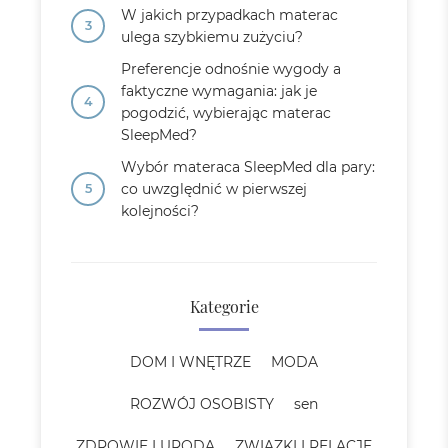
W jakich przypadkach materac
ulega szybkiemu zużyciu?
Preferencje odnośnie wygody a
faktyczne wymagania: jak je
pogodzić, wybierając materac
SleepMed?
Wybór materaca SleepMed dla pary:
co uwzględnić w pierwszej
kolejności?
Kategorie
DOM I WNĘTRZE
MODA
ROZWÓJ OSOBISTY
sen
ZDROWIE I URODA
ZWIĄZKI I RELACJE