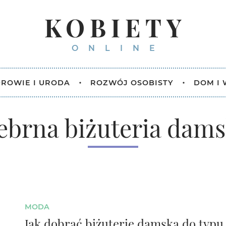
KOBIETY
ONLINE
ROWIE I URODA
ROZWÓJ OSOBISTY
DOM I
ebrna biżuteria dam
MODA
Jak dobrać biżuterię damską do typu