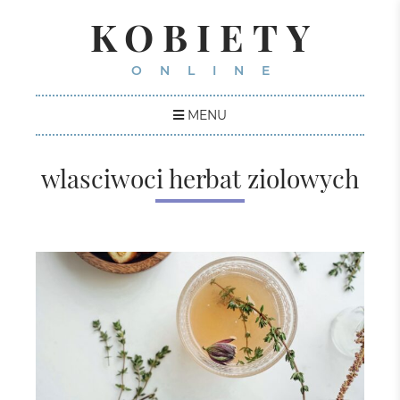
KOBIETY
ONLINE
MENU
wlasciwoci herbat ziolowych